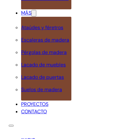
MÁS
Ataúdes y féretros
Escaleras de madera
Pérgolas de madera
Lacado de muebles
Lacado de puertas
Suelos de madera
PROYECTOS
CONTACTO