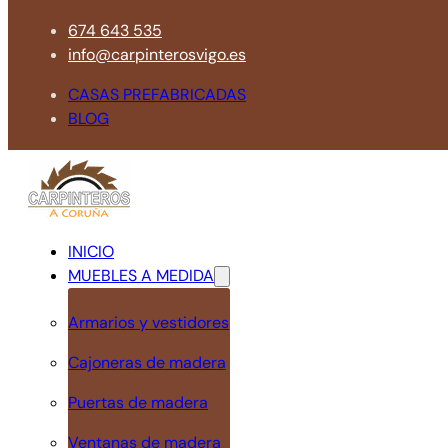
674 643 535
info@carpinterosvigo.es
CASAS PREFABRICADAS
BLOG
INICIO
MUEBLES A MEDIDA
Armarios y vestidores
Cajoneras de madera
Puertas de madera
Ventanas de madera